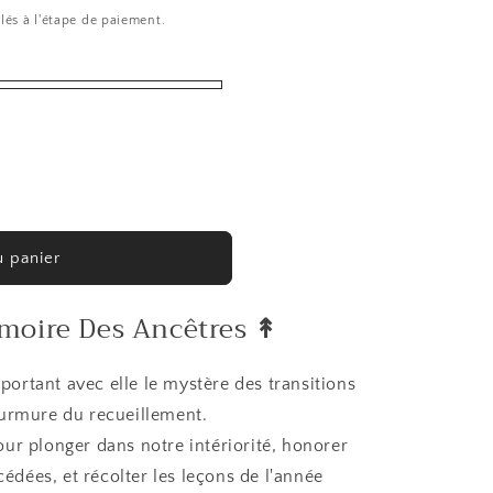
lés à l'étape de paiement.
u panier
moire Des Ancêtres
↟
portant avec elle le mystère des transitions
murmure du recueillement.
ur plonger dans notre intériorité, honorer
édées, et récolter les leçons de l'année