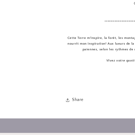
.....................
Cette Terre m'inspire, la forêt, les mont
nourrit mon inspiration! Aux lueurs de la
païennes, selon les rythmes de 
Vivez votre quoti
Share