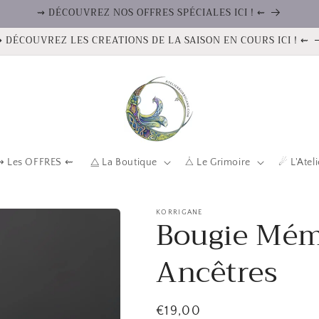
⇝ DÉCOUVREZ NOS OFFRES SPÉCIALES ICI ! ⇜
 DÉCOUVREZ LES CREATIONS DE LA SAISON EN COURS ICI ! ⇜
⇝ Les OFFRES ⇜
⧋ La Boutique
⧊ Le Grimoire
☄ L'Atel
KORRIGANE
Bougie Mém
Ancêtres
Prix
€19,00