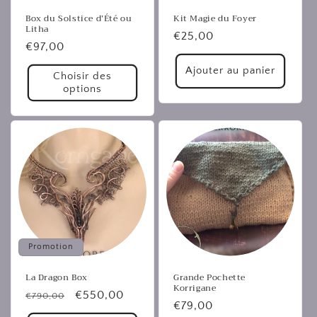
Box du Solstice d’Été ou
Kit Magie du Foyer
Litha
Prix
€25,00
Prix
€97,00
habituel
habituel
Ajouter au panier
Choisir des
options
Promotion
La Dragon Box
Grande Pochette
Korrigane
Prix
Prix
€550,00
€790,00
Prix
€79,00
habituel
promotionnel