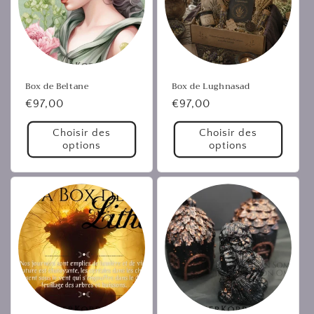
Box de Beltane
Box de Lughnasad
Prix
€97,00
Prix
€97,00
habituel
habituel
Choisir des
Choisir des
options
options