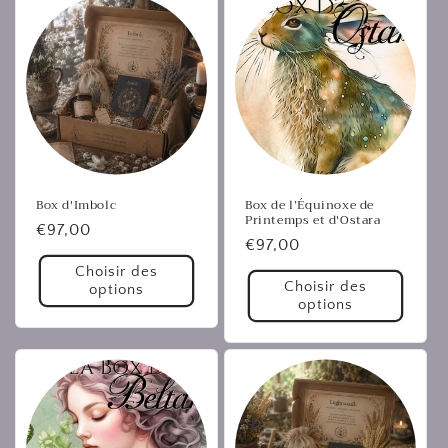
Box d'Imbolc
Box de l’Équinoxe de
Printemps et d'Ostara
Prix
€97,00
Prix
€97,00
habituel
habituel
Choisir des
Choisir des
options
options