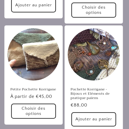
habituel
Ajouter au panier
Choisir des
options
Petite Pochette Korrigane
Pochette Korrigane -
Bijoux et Eléments de
Prix
À partir de €45,00
pratique païens
habituel
Prix
€88,00
Choisir des
habituel
options
Ajouter au panier