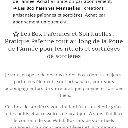
de l'année. Achat à l'unité ou par abonnement.
c
⇝
Les Box Païennes Mensuelles
: créations
artisanales païennes et sorcières. Achat par
t
abonnement uniquement.
i
⚝
Les Box Païennes et Spirituelles :
o
Pratique Païenne tout au long de la Roue
de l'Année
pour les rituels et sortilèges
n
de sorcières
:
Je vous propose de découvrir des boxs dont la majeure
partie des éléments sont artisanaux, pour vous
accompagner lors de votre pratique païenne et lors des
rituels.
Ces box de sorcières vous initient à la sorcellerie grâce
à des outils et accessoires de pratique. A vous d’utiliser
le contenu de vos Witch Box lors de vos rituels
magiques
pour pour vos sortilèges et incantations,