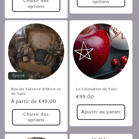
Choisir des
options
options
Épuisé
Box du Solstice d'Hiver et
Le Calendrier de Yule
de Yule
Prix
€99,00
Prix
À partir de €49,00
habituel
habituel
Ajouter au panier
Choisir des
options