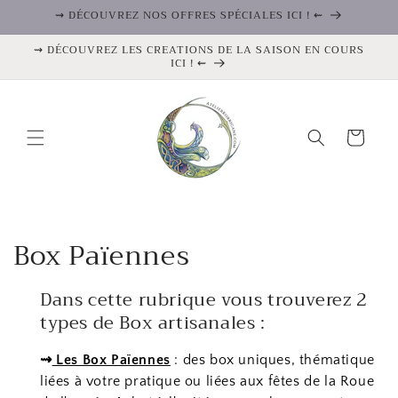
et
⇝ DÉCOUVREZ NOS OFFRES SPÉCIALES ICI ! ⇜
passer
au
⇝ DÉCOUVREZ LES CREATIONS DE LA SAISON EN COURS
contenu
ICI ! ⇜
Panier
C
Box Païennes
o
Dans cette rubrique vous trouverez 2
l
types de Box artisanales :
l
⇝
Les Box Païennes
: des box uniques, thématique
e
liées à votre pratique ou liées aux fêtes de la Roue