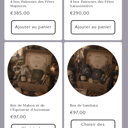
4 box Païennes des Fêtes
4 box Païennes des Fêtes
Majeures
Saisonnières
Prix
€385,00
Prix
€290,00
habituel
habituel
Ajouter au panier
Ajouter au panier
Box de Mabon et de
Box de Samhain
l’Équinoxe d'Automne
Prix
€97,00
Prix
€97,00
habituel
habituel
Choisir des