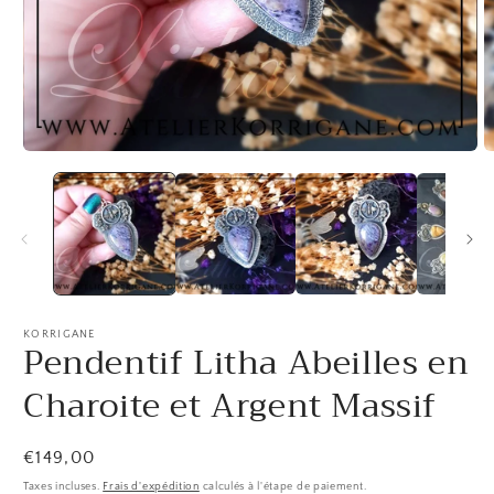
Ouvrir
O
le
le
média
m
1
2
dans
d
une
u
fenêtre
f
modale
m
KORRIGANE
Pendentif Litha Abeilles en
Charoite et Argent Massif
Prix
€149,00
habituel
Taxes incluses.
Frais d'expédition
calculés à l'étape de paiement.