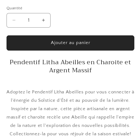
Quantité
Quantité
Réduire
Augmenter
la
la
quantité
quantité
de
de
Ajouter au panier
Pendentif
Pendentif
Litha
Litha
Pendentif Litha Abeilles en Charoite et
Abeilles
Abeilles
Argent Massif
en
en
Charoite
Charoite
et
et
Argent
Argent
Adoptez le Pendentif Litha Abeilles pour vous connecter à
Massif
Massif
l'énergie du Solstice d'Été et au pouvoir de la lumière.
Inspirée par la nature, cette pièce artisanale en argent
massif et charoite recèle une Abeille qui rappelle l'empire
de la nature et l'exploration des nouvelles possibilités.
Collectionnez-la pour vous réjouir de la saison estivale!