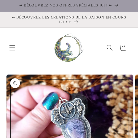
et
⇝ DÉCOUVREZ NOS OFFRES SPÉCIALES ICI ! ⇜
passer
au
⇝ DÉCOUVREZ LES CREATIONS DE LA SAISON EN COURS
contenu
ICI ! ⇜
Panier
Passer aux
informations
produits