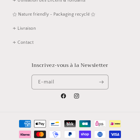
∻ Utilisation des Encens & fondants
⚝ Nature friendly - Packaging recyclé ⚝
∻ Livraison
∻ Contact
Inscrivez-vous à la Newsletter
E-mail
Facebook
Instagram
Moyens
de
paiement