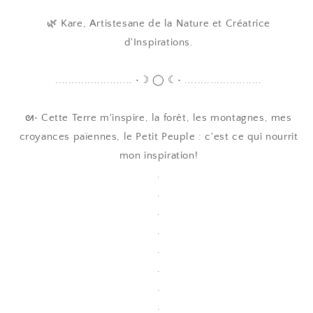
🌿 Kare, Artistesane de la Nature et Créatrice
d'Inspirations.
........................ •☽ ◯ ☾• ........................
ᘛ• Cette Terre m'inspire, la forêt, les montagnes, mes
croyances païennes, le Petit Peuple : c'est ce qui nourrit
mon inspiration!
.
.
.
.
.
.
.
.