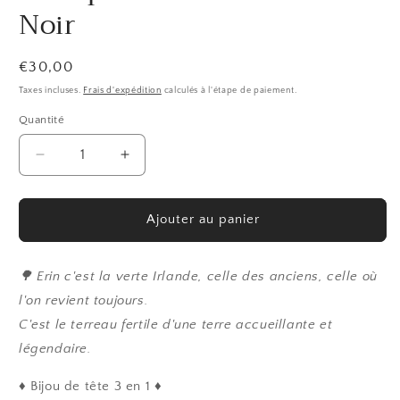
Noir
Prix
€30,00
habituel
Taxes incluses.
Frais d'expédition
calculés à l'étape de paiement.
Quantité
Quantité
Réduire
Augmenter
la
la
quantité
quantité
de
de
Ajouter au panier
Érin
Érin
Diadème
Diadème
Elfique
Elfique
🌳 Erin c'est la verte Irlande, celle des anciens, celle où
Celtique
Celtique
l'on revient toujours.
Medieval
Medieval
C'est le terreau fertile d'une terre accueillante et
Bronze
Bronze
légendaire.
Noir
Noir
♦ Bijou de tête 3 en 1 ♦