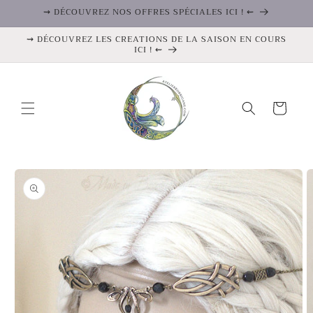
et
⇝ DÉCOUVREZ NOS OFFRES SPÉCIALES ICI ! ⇜
passer
au
⇝ DÉCOUVREZ LES CREATIONS DE LA SAISON EN COURS
contenu
ICI ! ⇜
Panier
Passer aux
informations
produits