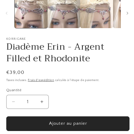
KORRIGANE
Diadème Erin - Argent
Filled et Rhodonite
Prix
€39,00
habituel
Taxes incluses.
Frais d'expédition
calculés à l'étape de paiement.
Quantité
Quantité
Réduire
Augmenter
la
la
quantité
quantité
de
de
Ajouter au panier
Diadème
Diadème