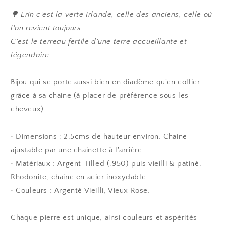
Erin
Erin
-
-
🌳 Erin c'est la verte Irlande, celle des anciens, celle où
Argent
Argent
l'on revient toujours.
Filled
Filled
C'est le terreau fertile d'une terre accueillante et
et
et
légendaire.
Rhodonite
Rhodonite
Bijou qui se porte aussi bien en diadème qu'en collier
grâce à sa chaine (à placer de préférence sous les
cheveux).
• Dimensions : 2,5cms de hauteur environ. Chaine
ajustable par une chainette à l'arrière.
• Matériaux : Argent-Filled (.950) puis vieilli & patiné,
Rhodonite, chaine en acier inoxydable.
• Couleurs : Argenté Vieilli, Vieux Rose.
Chaque pierre est unique, ainsi couleurs et aspérités