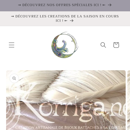
et
⇝ DÉCOUVREZ NOS OFFRES SPÉCIALES ICI ! ⇜
passer
au
⇝ DÉCOUVREZ LES CREATIONS DE LA SAISON EN COURS
contenu
ICI ! ⇜
Panier
Passer aux
informations
produits