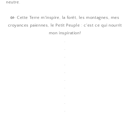
neutre.
ᘛ• Cette Terre m'inspire, la forêt, les montagnes, mes
croyances païennes, le Petit Peuple : c'est ce qui nourrit
mon inspiration!
.
.
.
.
.
.
.
.
.
.