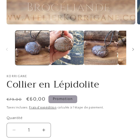
média
1
dans
une
fenêtre
modale
O
le
m
2
d
u
f
m
KORRIGANE
Collier en Lépidolite
Prix
Prix
€60,00
Promotion
€79,00
habituel
promotionnel
Taxes incluses.
Frais d'expédition
calculés à l'étape de paiement.
Quantité
Quantité
Réduire
Augmenter
la
la