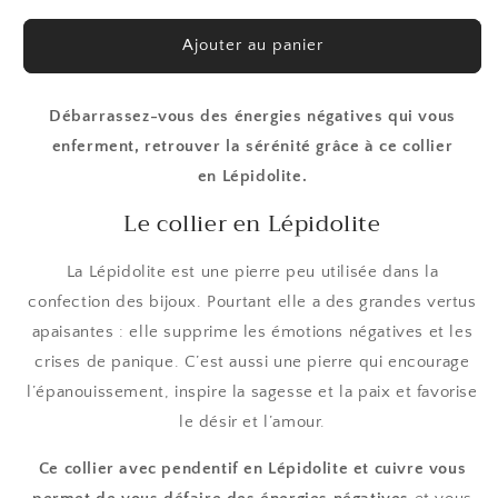
quantité
quantité
de
de
Ajouter au panier
Collier
Collier
en
en
Lépidolite
Lépidolite
Débarrassez-vous des énergies négatives qui vous
enferment, retrouver la sérénité grâce à ce collier
en Lépidolite.
Le collier en Lépidolite
La Lépidolite est une pierre peu utilisée dans la
confection des bijoux. Pourtant elle a des grandes vertus
apaisantes : elle supprime les émotions négatives et les
crises de panique. C’est aussi une pierre qui encourage
l’épanouissement, inspire la sagesse et la paix et
favorise
le désir et l’amour.
Ce collier avec pendentif en Lépidolite et cuivre vous