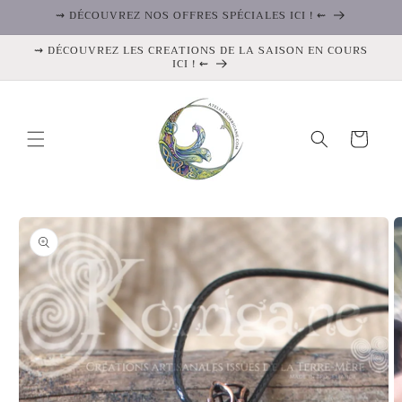
et
⇝ DÉCOUVREZ NOS OFFRES SPÉCIALES ICI ! ⇜
passer
au
⇝ DÉCOUVREZ LES CREATIONS DE LA SAISON EN COURS
contenu
ICI ! ⇜
Panier
Passer aux
informations
produits