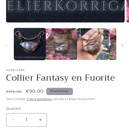
KORRIGANE
Collier Fantasy en Fuorite
Prix
Prix
€90,00
Promotion
€159,00
habituel
promotionnel
Taxes incluses.
Frais d'expédition
calculés à l'étape de paiement.
Quantité
Quantité
Réduire
Augmenter
la
la