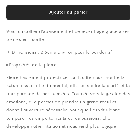
quantité
quantité
de
de
Ajouter au panier
Collier
Collier
Fantasy
Fantasy
en
en
Voici un collier d'apaisement et de recentrage grâce à ses
Fuorite
Fuorite
pierres en fluorite.
⚬ Dimensions :
2,5cms environ pour le pendentif.
▹
Propriétés de la pierre
:
Pierre hautement protectrice. La fluorite nous montre la
nature essentielle du mental, elle nous offre la clarté et la
transparence de nos pensées. Tournée vers la gestion des
émotions, elle permet de prendre un grand recul et
donne l’ouverture nécessaire pour que l’esprit vienne
tempérer les emportements et les passions. Elle
développe notre intuition et nous rend plus logique.