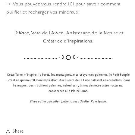
⇢ Vous pouvez vous rendre
ICI
pour savoir comment
purifier et recharger vos minéraux.
☽
Kare
, Vate de l'Awen
. Artistesane de la Nature et
Créatrice d'Inspirations.
........................
•☽ ◯ ☾•
........................
Cette Terre m'inspire, la forêt, les montagnes, mes croyances païennes, le Petit Peuple
: c'est ce qui nourrit mon inspiration! Aux lueurs de la Lune naissent ces créations, dans
le respect des traditions païennes, selon les rythmes de notre astre nocturne,
consacrées à la Pleine Lune.
Vivez votre quotidien païen avec l'Atelier Korrigane.
Share