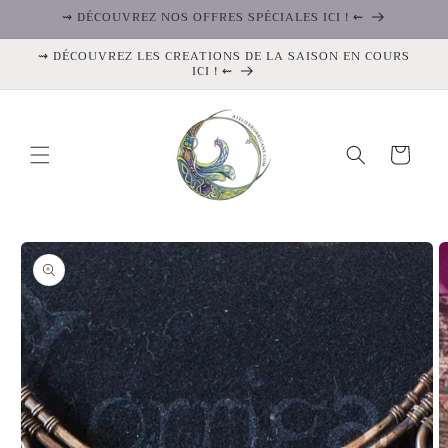
et
⇝ DÉCOUVREZ NOS OFFRES SPÉCIALES ICI ! ⇜
passer
au
⇝ DÉCOUVREZ LES CREATIONS DE LA SAISON EN COURS
contenu
ICI ! ⇜
Panier
Passer aux
informations
produits