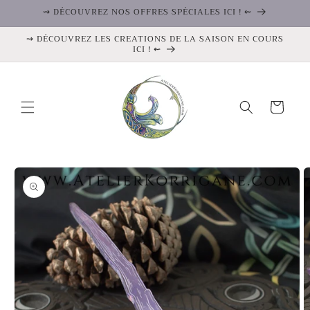
et
⇝ DÉCOUVREZ NOS OFFRES SPÉCIALES ICI ! ⇜
passer
au
⇝ DÉCOUVREZ LES CREATIONS DE LA SAISON EN COURS
contenu
ICI ! ⇜
Panier
Passer aux
informations
produits