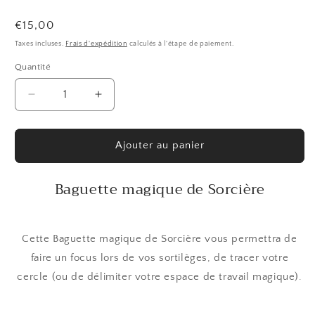
Prix
€15,00
habituel
Taxes incluses.
Frais d'expédition
calculés à l'étape de paiement.
Quantité
Quantité
Réduire
Augmenter
la
la
quantité
quantité
de
de
Ajouter au panier
Baguette
Baguette
magique
magique
Baguette magique de Sorcière
de
de
Sorcière
Sorcière
Cette Baguette magique de Sorcière vous permettra de
faire un focus lors de vos sortilèges, de tracer votre
cercle (ou de délimiter votre espace de travail magique).