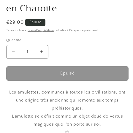
en Charoite
Prix
€29,00
Épuisé
habituel
Taxes incluses.
Frais d'expédition
calculés à l'étape de paiement.
Quantité
Quantité
Réduire
Augmenter
la
la
quantité
quantité
de
de
Épuisé
Amulette
Amulette
&quot;Lleuad&quot;
&quot;Lleuad&quot;
Collier
Collier
Les
amulettes
, communes à toutes les civilisations, ont
de
de
une origine très ancienne qui remonte aux temps
Protection
Protection
préhistoriques.
Lune
Lune
L'amulette se définit comme un objet doué de vertus
Wicca
Wicca
en
en
magiques que l'on porte sur soi.
Charoite
Charoite
⚝