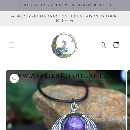
et
⇝ DÉCOUVREZ NOS OFFRES SPÉCIALES ICI ! ⇜
passer
au
⇝ DÉCOUVREZ LES CREATIONS DE LA SAISON EN COURS
contenu
ICI ! ⇜
Panier
Passer aux
informations
produits