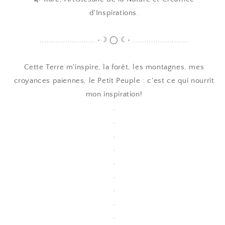
d'Inspirations.
........................ •☽ ◯ ☾• ........................
Cette Terre m'inspire, la forêt, les montagnes, mes
croyances païennes, le Petit Peuple : c'est ce qui nourrit
mon inspiration!
.
.
.
.
.
.
.
.
.