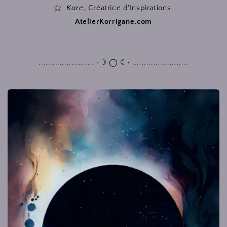
⚝
Kare
, Créatrice d'Inspirations.
AtelierKorrigane.com
.
.
........................ •☽ ◯ ☾• ........................