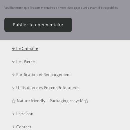
Veuillez noter que les commentaires doivent être approuvés avant d'être publiés.
∻ Le Grimoire
∻ Les Pierres
∻ Purification et Rechargement
∻ Utilisation des Encens & fondants
⚝ Nature friendly - Packaging recyclé ⚝
∻ Livraison
∻ Contact