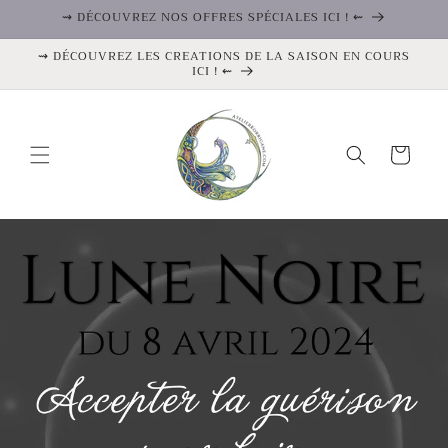
et
⇝ DÉCOUVREZ NOS OFFRES SPÉCIALES ICI ! ⇜
passer
au
⇝ DÉCOUVREZ LES CREATIONS DE LA SAISON EN COURS
contenu
ICI ! ⇜
Panier