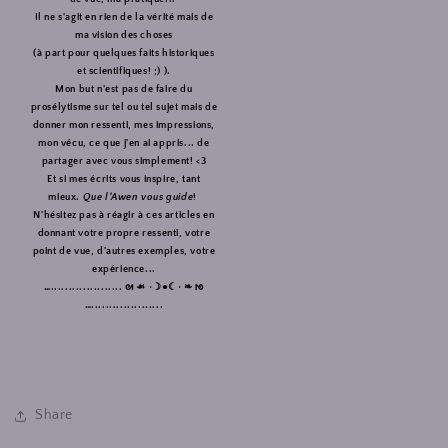
Il ne s'agit en rien de la vérité mais de
ma vision des choses
(à part pour quelques faits historiques
et scientifiques! ;) ).
Mon but n'est pas de faire du
prosélytisme sur tel ou tel sujet mais de
donner mon ressenti, mes impressions,
mon vécu, ce que j'en ai appris... de
partager avec vous simplement! <3
Et si mes écrits vous inspire, tant
mieux.
Que l’Awen vous guide
!
N'hésitez pas à réagir à ces articles en
donnant votre propre ressenti, votre
point de vue, d'autres exemples, votre
expérience...
….................... ᘛ ☙ •☽●☾• ❧ ᘚ
…....................
Share