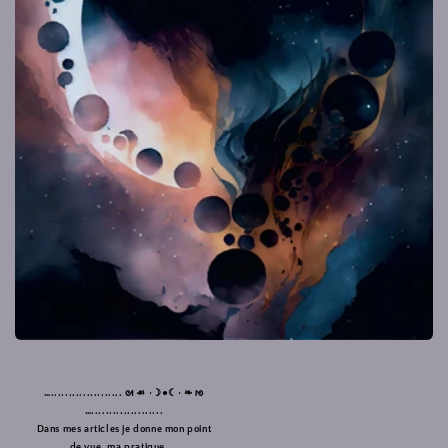
….................... ᘛ ☙ •☽●☾• ❧ ᘚ
…....................
Dans mes articles je donne mon point
de vue, ma pratique...