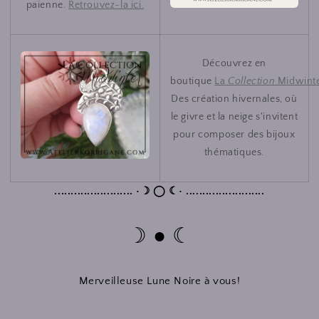
païenne.
Retrouvez-la ici.
Découvrez en
boutique
La
Collection
Midwint
Des création hivernales, où
le givre et la neige s'invitent
pour composer des bijoux
thématiques.
........................ •☽ ◯ ☾• ........................
☽ ● ☾
Merveilleuse Lune Noire à vous!