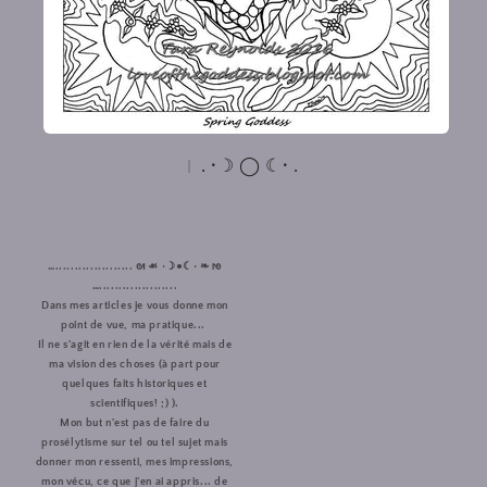
. •☽ ◯ ☾• .
….................... ᘛ ☙ •☽●☾• ❧ ᘚ
…....................
Dans mes articles je vous donne mon
point de vue, ma pratique...
Il ne s'agit en rien de la vérité mais de
ma vision des choses (à part pour
quelques faits historiques et
scientifiques! ;) ).
Mon but n'est pas de faire du
prosélytisme sur tel ou tel sujet mais
donner mon ressenti, mes impressions,
mon vécu, ce que j'en ai appris... de