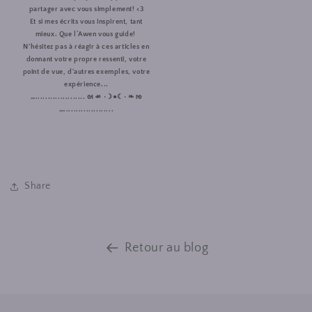
partager avec vous simplement! <3
Et si mes écrits vous inspirent, tant
mieux. Que l’Awen vous guide!
N'hésitez pas à réagir à ces articles en
donnant votre propre ressenti, votre
point de vue, d'autres exemples, votre
expérience...
….................... ᘛ ☙ •☽●☾• ❧ ᘚ
…....................
Share
Retour au blog