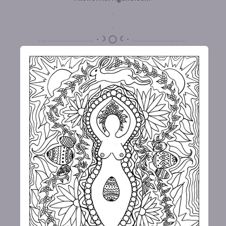
.
.
........................ •☽ ◯ ☾• ........................