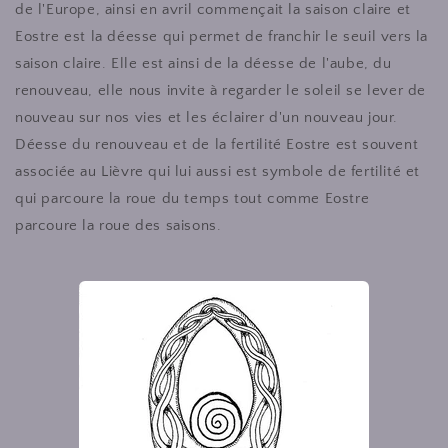
de l'Europe, ainsi en avril commençait la saison claire et
Eostre est la déesse qui permet de franchir le seuil vers la
saison claire. Elle est ainsi de la déesse de l'aube, du
renouveau, elle nous invite à regarder le soleil se lever de
nouveau sur nos vies et les éclairer d'un nouveau jour.
Déesse du renouveau et de la fertilité Eostre est souvent
associée au Lièvre qui lui aussi est symbole de fertilité et
qui parcoure la roue du temps tout comme Eostre
parcoure la roue des saisons.