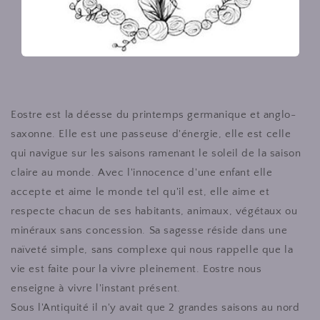
Eostre est la déesse du printemps germanique et anglo-
saxonne. Elle est une passeuse d'énergie, elle est celle
qui navigue sur les saisons ramenant le soleil de la saison
claire au monde. Avec l'innocence d'une enfant elle
accepte et aime le monde tel qu'il est, elle aime et
respecte chacun de ses habitants, animaux, végétaux ou
minéraux sans concession. Sa sagesse réside dans une
naïveté simple, sans complexe qui nous rappelle que la
vie est faite pour la vivre pleinement. Eostre nous
enseigne à vivre l'instant présent.
Sous l'Antiquité il n'y avait que 2 grandes saisons au nord