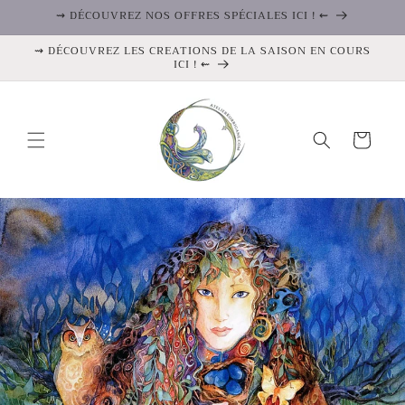
et
⇝ DÉCOUVREZ NOS OFFRES SPÉCIALES ICI ! ⇜
passer
au
⇝ DÉCOUVREZ LES CREATIONS DE LA SAISON EN COURS
contenu
ICI ! ⇜
Panier