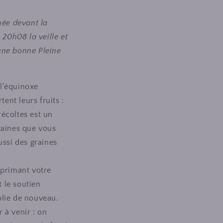
née devant la
 20h08 la veille et
une bonne Pleine
 l'équinoxe
ent leurs fruits :
récoltes est un
raines que vous
ussi des graines
xprimant votre
t le soutien
plie de nouveau.
r à venir : on