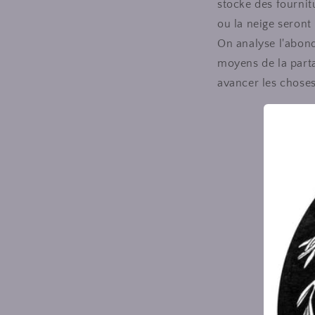
stocke des fournit
ou la neige seront 
On analyse l'abond
moyens de la parta
avancer les choses