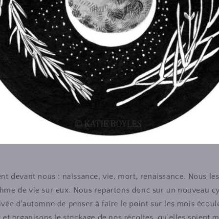
ent devant nous : naissance, vie, mort, renaissance. Nous le
hme de vie sur eux. Nous repartons donc sur un nouveau cycl
ivée d'automne de penser à faire le point sur les mois écou
 et organisons le stockage de nos récoltes, qu'elles soient m