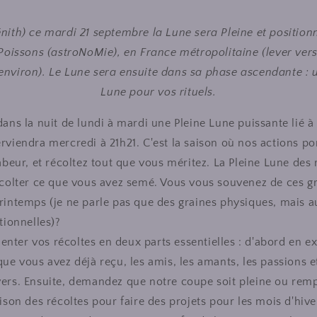
énith) ce mardi 21 septembre la Lune sera Pleine et position
Poissons (astroNoMie), en France métropolitaine (lever vers
environ). Le Lune sera ensuite dans sa phase ascendante : 
Lune pour vos rituels.
dans la nuit de lundi à mardi une Pleine Lune puissante lié à
viendra mercredi à 21h21. C'est la saison où nos actions port
abeur, et récoltez tout que vous méritez. La Pleine Lune des 
écolter ce que vous avez semé. Vous vous souvenez de ces g
rintemps (je ne parle pas que des graines physiques, mais a
tionnelles)?
ter vos récoltes en deux parts essentielles : d'abord en e
que vous avez déjà reçu, les amis, les amants, les passions e
vers. Ensuite, demandez que notre coupe soit pleine ou rem
ison des récoltes pour faire des projets pour les mois d'hive