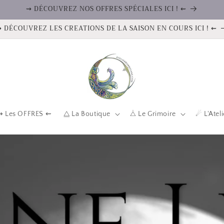
⇝ DÉCOUVREZ NOS OFFRES SPÉCIALES ICI ! ⇜
 DÉCOUVREZ LES CREATIONS DE LA SAISON EN COURS ICI ! ⇜
⇝ Les OFFRES ⇜
⧋ La Boutique
⧊ Le Grimoire
☄ L'Atel