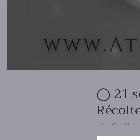
◯ 21 s
Récolt
19 SEPTEMBRE 2021