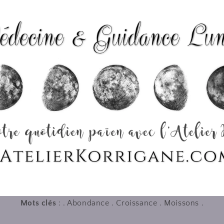
Mots clés
: . Abondance . Croissance . Moissons .