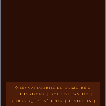
✩ LES CATÉGORIES DU GRIMOIRE ✩
|
LUNAISONS
|
ROUE DE L'ANNÉE
|
CHRONIQUES PAÏENNES
|
DIVINITÉS
|