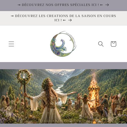
et
⇝ DÉCOUVREZ NOS OFFRES SPÉCIALES ICI ! ⇜
passer
au
⇝ DÉCOUVREZ LES CREATIONS DE LA SAISON EN COURS
contenu
ICI ! ⇜
Panier