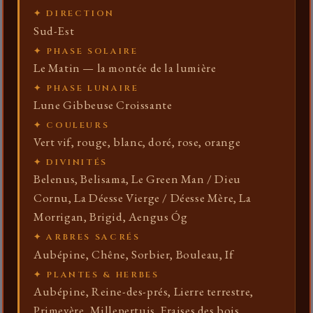
✦ DIRECTION
Sud-Est
✦ PHASE SOLAIRE
Le Matin — la montée de la lumière
✦ PHASE LUNAIRE
Lune Gibbeuse Croissante
✦ COULEURS
Vert vif, rouge, blanc, doré, rose, orange
✦ DIVINITÉS
Belenus, Belisama, Le Green Man / Dieu
Cornu, La Déesse Vierge / Déesse Mère, La
Morrigan, Brigid, Aengus Óg
✦ ARBRES SACRÉS
Aubépine, Chêne, Sorbier, Bouleau, If
✦ PLANTES & HERBES
Aubépine, Reine-des-prés, Lierre terrestre,
Primevère, Millepertuis, Fraises des bois,